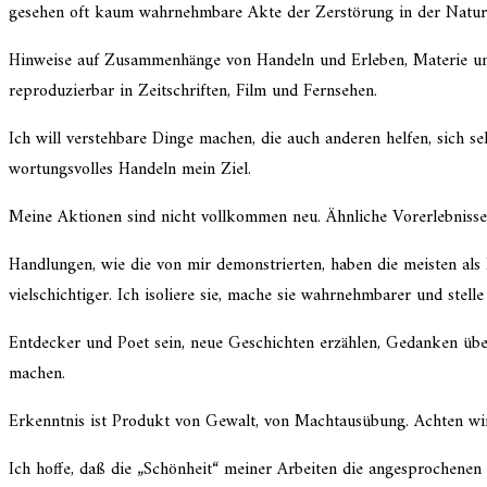
gesehen oft kaum wahrnehm­bare Akte der Zerstörung in der Natur e
Hinweise auf Zusammenhänge von Handeln und Erleben, Materie und De
repro­du­zier­bar in Zeitschriften, Film und Fernsehen.
Ich will versteh­bare Dinge machen, die auch anderen helfen, sich s
wor­tungs­vol­les Handeln mein Ziel.
Meine Aktionen sind nicht vollkom­men neu. Ähnliche Vorerlebnisse s
Handlungen, wie die von mir demons­trier­ten, haben die meisten als 
vielschich­ti­ger. Ich isoliere sie, mache sie wahrnehm­ba­rer und st
Entdecker und Poet sein, neue Geschichten erzäh­len, Gedanken übe
machen.
Erkenntnis ist Produkt von Gewalt, von Machtausübung. Achten wir
Ich hoffe, daß die „Schönheit“ meiner Arbeiten die angespro­che­ne