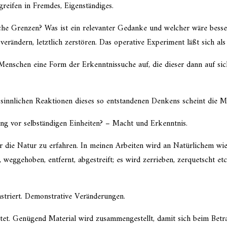
eifen in Fremdes, Eigenständiges.
he Grenzen? Was ist ein relevan­ter Gedanke und welcher wäre besse
verän­dern, letzt­lich zerstö­ren. Das opera­tive Experiment läßt sich a
Menschen eine Form der Erkenntnissuche auf, die dieser dann auf sich
nnli­chen Reaktionen dieses so entstan­de­nen Denkens scheint die Mat
ung vor selbstän­di­gen Einheiten? – Macht und Erkenntnis.
die Natur zu erfah­ren. In meinen Arbeiten wird an Natürlichem wie B
n, wegge­ho­ben, entfernt, abgestreift; es wird zerrie­ben, zerquetscht 
triert. Demonstrative Veränderungen.
er­tet. Genügend Material wird zusam­men­ge­stellt, damit sich beim Be