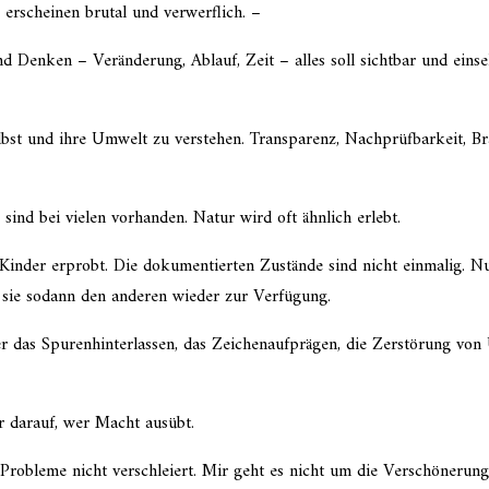
rschei­nen brutal und verwerflich. –
nken – Veränderung, Ablauf, Zeit – alles soll sicht­bar und einseh­b
elbst und ihre Umwelt zu verste­hen. Transparenz, Nachprüfbarkeit, B
ind bei vielen vorhan­den. Natur wird oft ähnlich erlebt.
Kinder erprobt. Die dokumen­tier­ten Zustände sind nicht einma­lig. N
elle sie sodann den anderen wieder zur Verfügung.
r das Spurenhinterlassen, das Zeichenaufprägen, die Zerstörung von 
 darauf, wer Macht ausübt.
n Probleme nicht verschlei­ert. Mir geht es nicht um die Verschöneru