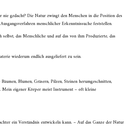
r nie gedacht? Die Natur zwingt den Menschen in die Position des
ls Ausgangsverfahren mensch­li­cher Erkenntnissuche feststellen.
 selbst, das Menschliche und auf das von ihm Produzierte, das
erie wiederum endlich ausge­lie­fert zu sein.
äumen, Blumen, Gräsern, Pilzen, Steinen herum­ge­schnit­ten,
etc. Mein eigener Körper meist Instrument – oft kleine
trachter ein Verständnis entwi­ckeln kann. – Auf das Ganze der Natur