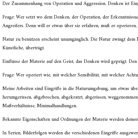
Der Zusammenhang von Operation und Aggression. Denken ist Eingr
Frage: Wer setzt wo dem Denken, der Operation, der Erkenntnissuc
Angreifers. Denn will er etwas über sie erfah­ren, muß er operie­ren, 
Natur zu benüt­zen erscheint unumgäng­lich. Die Natur zwingt dem 
Künstliche, überträgt.
Einflüsse der Materie auf den Geist, das Denken wird geprägt. Den si
Frage: Wer operiert wie, mit welcher Sensibilität, mit welcher Acht
Meine Arbeiten sind Eingriffe in die Naturumgebung, um etwas über 
herum­ge­ris­sen, abgebro­chen, abgekratzt, abgeris­sen, wegge­nom­me
Maßverhältnisse, Minimalhandlungen.
Bekannte Eigenschaften und Ordnungen der Materie werden demons­
In Serien, Bilderfolgen werden die verschie­de­nen Eingriffe ausge­w