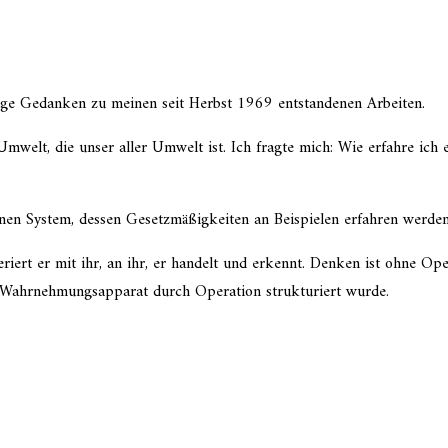
ge Gedanken zu meinen seit Herbst 1969 entstan­de­nen Arbeiten.
 Umwelt, die unser aller Umwelt ist. Ich fragte mich: Wie erfahre 
e­nen System, dessen Gesetzmäßigkeiten an Beispielen erfah­ren werde
iert er mit ihr, an ihr, er handelt und erkennt. Denken ist ohne Ope
Wahrnehmungsapparat durch Operation struk­tu­riert wurde.