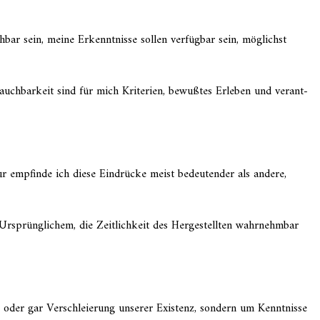
ar sein, meine Erkenntnisse sollen verfüg­bar sein, möglichst
rauchbarkeit sind für mich Kriterien, bewuß­tes Erleben und verant­
ur empfinde ich diese Eindrücke meist bedeu­ten­der als andere,
Ursprünglichem, die Zeitlichkeit des Hergestellten wahrnehm­bar
ng oder gar Verschleierung unserer Existenz, sondern um Kenntnisse