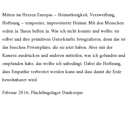
Mitten im Herzen Europas – Heimatlosigkeit, Verzweiflung,
Hoffnung – tempo­räre, impro­vi­sierte Heimat. Mit den Menschen
reden: ja. Ihnen helfen: ja. Was ich nicht konnte und wollte: sie
selbst und ihre primi­ti­ven Unterkünfte fotogra­fie­ren, denn das ist
das bisschen Privatsphäre, die sie jetzt haben. Aber mit der
Kamera ausdrü­cken und anderen mittei­len, was ich gefun­den und
empfun­den habe, das wollte ich unbedingt. Dabei die Hoffnung,
dass Empathie verbrei­tet werden kann und dass damit die Erde
bewohn­ba­rer wird.
Februar 2016, Flüchtlingslager Dunkerque