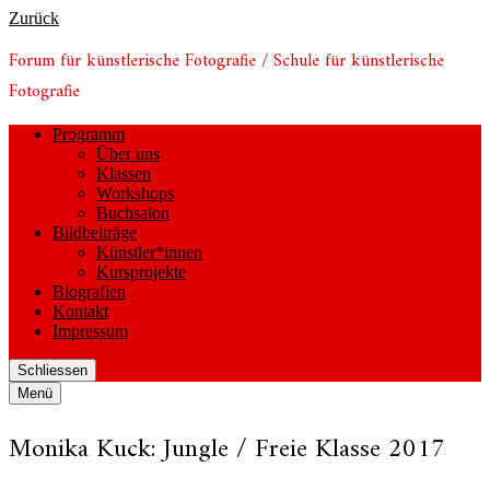
Zurück
Forum für künstlerische Fotografie / Schule für künstlerische
Fotografie
Programm
Über uns
Klassen
Workshops
Buchsalon
Bildbeiträge
Künstler*innen
Kursprojekte
Biografien
Kontakt
Impressum
Schliessen
Menü
Monika Kuck: Jungle /​ Freie Klasse 2017